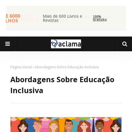
MAIS DE 6000
Mais de 600 Livros e
BIBLIOTECA
100% Digital e Open
100%
Pesquise
TRABALHOS
Revistas
Gratuito
CIENTÍFICA
Acess
Agora
Página inicial
Abordagens Sobre Educação Inclusiva
Abordagens Sobre Educação
Inclusiva