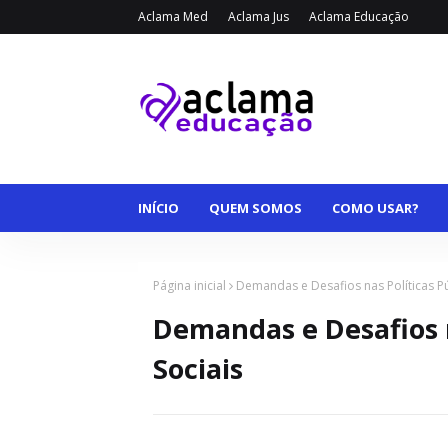
Aclama Med
Aclama Jus
Aclama Educação
INÍCIO
QUEM SOMOS
COMO USAR?
Página inicial
Demandas e Desafios nas Políticas Pú
Demandas e Desafios n
Sociais