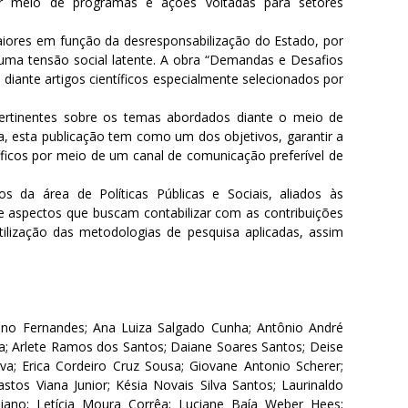
or meio de programas e ações voltadas para setores
iores em função da desresponsabilização do Estado, por
 uma tensão social latente. A obra “Demandas e Desafios
a diante artigos científicos especialmente selecionados por
ertinentes sobre os temas abordados diante o meio de
, esta publicação tem como um dos objetivos, garantir a
tíficos por meio de um canal de comunicação preferível de
os da área de Políticas Públicas e Sociais, aliados às
 e aspectos que buscam contabilizar com as contribuições
 utilização das metodologias de pesquisa aplicadas, assim
dino Fernandes; Ana Luiza Salgado Cunha; Antônio André
; Arlete Ramos dos Santos; Daiane Soares Santos; Deise
va; Erica Cordeiro Cruz Sousa; Giovane Antonio Scherer;
stos Viana Junior; Késia Novais Silva Santos; Laurinaldo
miano; Letícia Moura Corrêa; Luciane Baía Weber Hees;