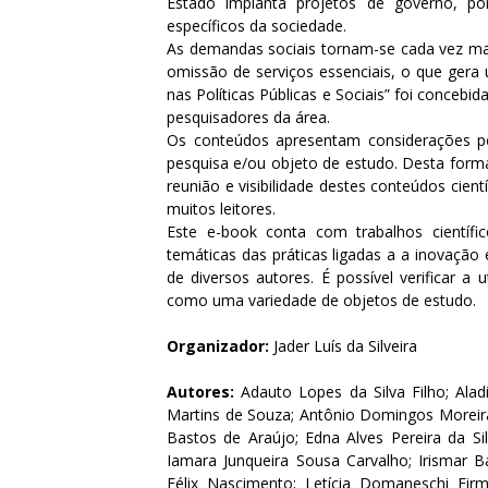
Estado implanta projetos de governo, p
específicos da sociedade.
As demandas sociais tornam-se cada vez ma
omissão de serviços essenciais, o que gera
nas Políticas Públicas e Sociais” foi concebid
pesquisadores da área.
Os conteúdos apresentam considerações p
pesquisa e/ou objeto de estudo. Desta forma
reunião e visibilidade destes conteúdos cien
muitos leitores.
Este e-book conta com trabalhos científic
temáticas das práticas ligadas a a inovação
de diversos autores. É possível verificar a
como uma variedade de objetos de estudo.
Organizador:
Jader Luís da Silveira
Autores:
Adauto Lopes da Silva Filho; Ala
Martins de Souza; Antônio Domingos Moreira
Bastos de Araújo; Edna Alves Pereira da Sil
Iamara Junqueira Sousa Carvalho; Irismar Ba
Félix Nascimento; Letícia Domaneschi Fir