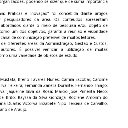
 organizações, podendo-se dizer que de suma importância
a: Práticas e Inovação” foi concebida diante artigos
por pesquisadores da área. Os conteúdos apresentam
s abordados diante o meio de pesquisa e/ou objeto de
omo um dos objetivos, garantir a reunião e visibilidade
canal de comunicação preferível de muitos leitores.
 de diferentes áreas da Administração, Gestão e Custos,
 autores. É possível verificar a utilização de muitas
como uma variedade de objetos de estudo.
stafá; Breno Tavares Nunes; Camila Escobar; Caroline
Silva Teixeira; Fernanda Zanella Durante; Fernando Thiago;
iva; Jaqueline Silva da Rosa; Márcio José Pimenta Neco;
 de Brito; Rayssa da Silva Gonzaga; Rozilene Amorim do
ana Duarte; Victorya Elizabete Nipo Teixeira de Carvalho;
iano de Araújo.