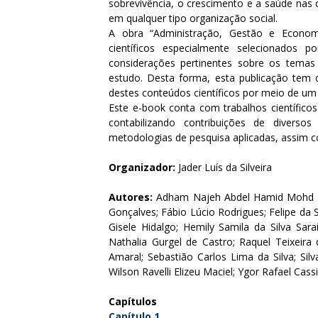
sobrevivência, o crescimento e a saúde nas
em qualquer tipo organização social.
A obra “Administração, Gestão e Economi
científicos especialmente selecionados 
considerações pertinentes sobre os tema
estudo. Desta forma, esta publicação tem c
destes conteúdos científicos por meio de um 
Este e-book conta com trabalhos científicos
contabilizando contribuições de diversos
metodologias de pesquisa aplicadas, assim 
Organizador:
Jader Luís da Silveira
Autores:
Adham Najeh Abdel Hamid Mohd Mu
Gonçalves; Fábio Lúcio Rodrigues; Felipe da 
Gisele Hidalgo; Hemily Samila da Silva Sara
Nathalia Gurgel de Castro; Raquel Teixeira
Amaral; Sebastião Carlos Lima da Silva; Silv
Wilson Ravelli Elizeu Maciel; Ygor Rafael Cass
Capítulos
Capítulo 1