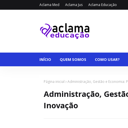
Aclama Med
Aclama Jus
Aclama Educação
INÍCIO
QUEM SOMOS
COMO USAR?
Página inicial
Administração, Gestão e Economia: P
Administração, Gestão
Inovação