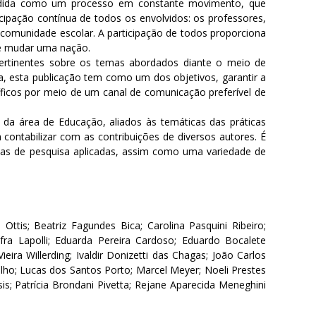
ndida como um processo em constante movimento, que
cipação contínua de todos os envolvidos: os professores,
a comunidade escolar. A participação de todos proporciona
de mudar uma nação.
ertinentes sobre os temas abordados diante o meio de
, esta publicação tem como um dos objetivos, garantir a
tíficos por meio de um canal de comunicação preferível de
 da área de Educação, aliados às temáticas das práticas
contabilizar com as contribuições de diversos autores. É
ogias de pesquisa aplicadas, assim como uma variedade de
Ottis; Beatriz Fagundes Bica; Carolina Pasquini Ribeiro;
afra Lapolli; Eduarda Pereira Cardoso; Eduardo Bocalete
eira Willerding; Ivaldir Donizetti das Chagas; João Carlos
alho; Lucas dos Santos Porto; Marcel Meyer; Noeli Prestes
is; Patrícia Brondani Pivetta; Rejane Aparecida Meneghini