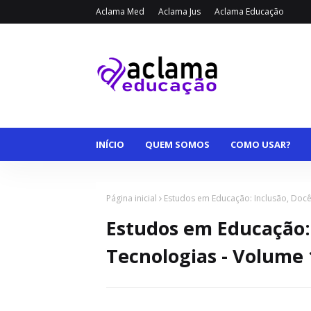
Aclama Med
Aclama Jus
Aclama Educação
INÍCIO
QUEM SOMOS
COMO USAR?
Página inicial
Estudos em Educação: Inclusão, Docê
Estudos em Educação: 
Tecnologias - Volume 