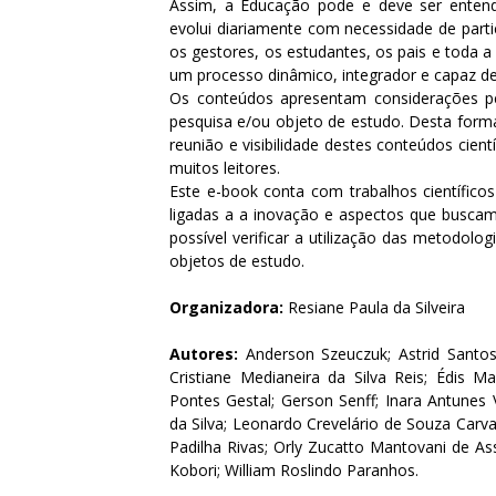
Assim, a Educação pode e deve ser ente
evolui diariamente com necessidade de parti
os gestores, os estudantes, os pais e toda 
um processo dinâmico, integrador e capaz 
Os conteúdos apresentam considerações p
pesquisa e/ou objeto de estudo. Desta forma
reunião e visibilidade destes conteúdos cien
muitos leitores.
Este e-book conta com trabalhos científicos
ligadas a a inovação e aspectos que buscam 
possível verificar a utilização das metodol
objetos de estudo.
Organizadora:
Resiane Paula da Silveira
Autores:
Anderson Szeuczuk; Astrid Santos 
Cristiane Medianeira da Silva Reis; Édis M
Pontes Gestal; Gerson Senff; Inara Antunes Vi
da Silva; Leonardo Crevelário de Souza Carv
Padilha Rivas; Orly Zucatto Mantovani de Ass
Kobori; William Roslindo Paranhos.