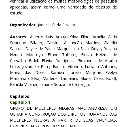
verificar a utilização de muitas metodologias de pesquisa
aplicadas, assim como uma variedade de objetos de
estudo.
Organizador:
Jader Luís da Silveira
Autores:
Alberto Luis Araújo Silva Filho; Amélia Carla
Sobrinho Bifano; Cassius Assunção Martins; Claudia
Santos; Dayse de Paula Marques da Silva; Deysy Yuliana
Henao Montoya; Eliane Taffarel; Eloiza Helena de
Carvalho Bidel; Flávia Rodrigues; Giovanna de Araújo
Leite; Jozadake Petry Fausto Vitorino; Luciana Antunes;
Maria das Dores Saraiva Loreto; Marjorie Evelyn
Maranhão Silva; Marlene Tamanini; Muriel Closs Boeff;
Renilda Vicenzi; Tatiana Souza de Camargo.
Capítulos
Capítulo 1
GRUPO DE MULHERES NEGRAS MÃE ANDRESA: UM
OLHAR À CONSTRUÇÃO DOS DIREITOS HUMANOS DAS
MULHERES NEGRAS A PARTIR DE SUAS VIVÊNCIAS,
EXPERIÊNCIAS E POSICIONALIDADES