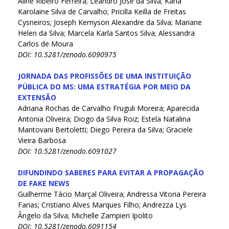
Aline Ribeiro Ferreira; Leandro José da Silva; Karla
Karolaine Silva de Carvalho; Pricilla Keilla de Freitas
Cysneiros; Joseph Kemyson Alexandre da Silva; Mariane
Helen da Silva; Marcela Karla Santos Silva; Alessandra
Carlos de Moura
DOI: 10.5281/zenodo.6090975
JORNADA DAS PROFISSÕES DE UMA INSTITUIÇÃO
PÚBLICA DO MS: UMA ESTRATÉGIA POR MEIO DA
EXTENSÃO
Adriana Rochas de Carvalho Fruguli Moreira; Aparecida
Antonia Oliveira; Diogo da Silva Roiz; Estela Natalina
Mantovani Bertoletti; Diego Pereira da Silva; Graciele
Vieira Barbosa
DOI: 10.5281/zenodo.6091027
DIFUNDINDO SABERES PARA EVITAR A PROPAGAÇÃO
DE FAKE NEWS
Guilherme Tácio Marçal Oliveira; Andressa Vitoria Pereira
Farias; Cristiano Alves Marques Filho; Andrezza Lys
Ângelo da Silva; Michelle Zampieri Ipolito
DOI: 10.5281/zenodo.6091154