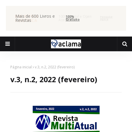
DE 6000
Mais de 600 Livros e
BIBLIOTECA
100% Digital e Open
100%
Pesquise
ALHOS
Revistas
Gratuito
CIENTÍFICA
Acess
Agora
Página inicial
v.3, n.2, 2022 (fevereiro)
v.3, n.2, 2022 (fevereiro)