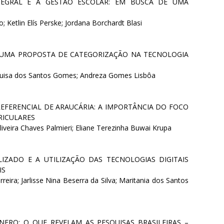
TEGRAL E A GESTÃO ESCOLAR: EM BUSCA DE UMA
o; Ketlin Elís Perske; Jordana Borchardt Blasi
: UMA PROPOSTA DE CATEGORIZAÇÃO NA TECNOLOGIA
; Luisa dos Santos Gomes; Andreza Gomes Lisbôa
EFERENCIAL DE ARAUCÁRIA: A IMPORTÂNCIA DO FOCO
RICULARES
Oliveira Chaves Palmieri; Eliane Terezinha Buwai Krupa
IZADO E A UTILIZAÇÃO DAS TECNOLOGIAS DIGITAIS
IS
reira; Jarlisse Nina Beserra da Silva; Maritania dos Santos
NERO: O QUE REVELAM AS PESQUISAS BRASILEIRAS –