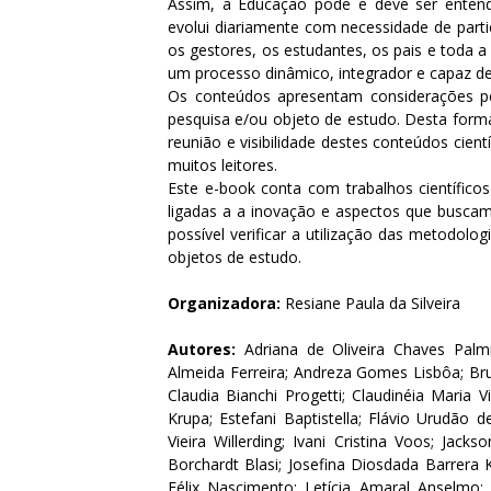
Assim, a Educação pode e deve ser ente
evolui diariamente com necessidade de parti
os gestores, os estudantes, os pais e toda 
um processo dinâmico, integrador e capaz 
Os conteúdos apresentam considerações p
pesquisa e/ou objeto de estudo. Desta forma
reunião e visibilidade destes conteúdos cien
muitos leitores.
Este e-book conta com trabalhos científicos
ligadas a a inovação e aspectos que buscam 
possível verificar a utilização das metodol
objetos de estudo.
Organizadora:
Resiane Paula da Silveira
Autores:
Adriana de Oliveira Chaves Palmi
Almeida Ferreira; Andreza Gomes Lisbôa; B
Claudia Bianchi Progetti; Claudinéia Maria V
Krupa; Estefani Baptistella; Flávio Urudão d
Vieira Willerding; Ivani Cristina Voos; Jacks
Borchardt Blasi; Josefina Diosdada Barrera Kal
Félix Nascimento; Letícia Amaral Anselmo; 