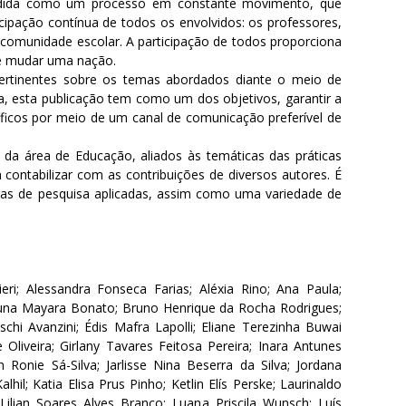
ndida como um processo em constante movimento, que
cipação contínua de todos os envolvidos: os professores,
a comunidade escolar. A participação de todos proporciona
de mudar uma nação.
ertinentes sobre os temas abordados diante o meio de
, esta publicação tem como um dos objetivos, garantir a
tíficos por meio de um canal de comunicação preferível de
 da área de Educação, aliados às temáticas das práticas
contabilizar com as contribuições de diversos autores. É
ogias de pesquisa aplicadas, assim como uma variedade de
eri; Alessandra Fonseca Farias; Aléxia Rino; Ana Paula;
runa Mayara Bonato; Bruno Henrique da Rocha Rodrigues;
ischi Avanzini; Édis Mafra Lapolli; Eliane Terezinha Buwai
e Oliveira; Girlany Tavares Feitosa Pereira; Inara Antunes
on Ronie Sá-Silva; Jarlisse Nina Beserra da Silva; Jordana
hil; Katia Elisa Prus Pinho; Ketlin Elís Perske; Laurinaldo
Lilian Soares Alves Branco; Luana Priscila Wunsch; Luís