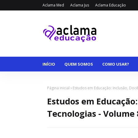
Aclama Med
Aclama Jus
Aclama Educação
INÍCIO
QUEM SOMOS
COMO USAR?
Página inicial
Estudos em Educação: Inclusão, Docê
Estudos em Educação: 
Tecnologias - Volume 