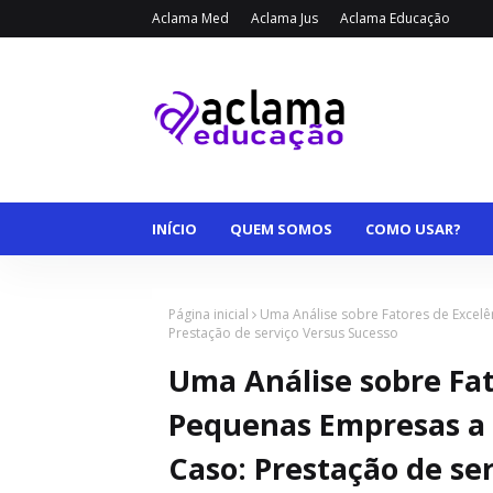
Aclama Med
Aclama Jus
Aclama Educação
INÍCIO
QUEM SOMOS
COMO USAR?
Página inicial
Uma Análise sobre Fatores de Excelê
Prestação de serviço Versus Sucesso
Uma Análise sobre Fat
Pequenas Empresas a 
Caso: Prestação de se