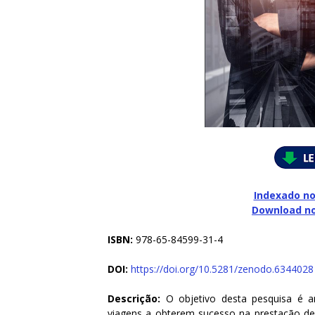
Indexado no
Download n
ISBN:
978-65-84599-31-4
DOI:
https://doi.org/10.5281/zenodo.6344028
Descrição:
O objetivo desta pesquisa é a
viagens a obterem sucesso na prestação de