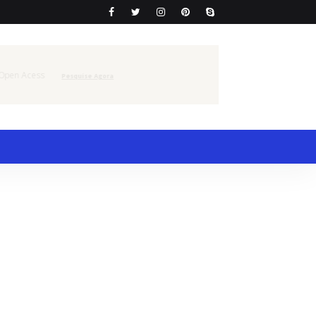
tas
 Open Acess
100% Gratuito
Pesquise Agora