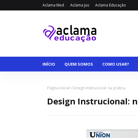
Aclama Med
Aclama Jus
Aclama Educação
INÍCIO
QUEM SOMOS
COMO USAR?
Página inicial
Design Instrucional: na prática
Design Instrucional: n