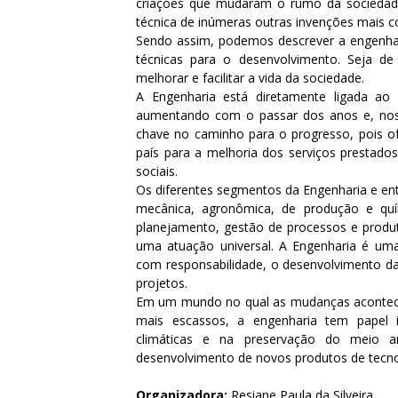
criações que mudaram o rumo da sociedad
técnica de inúmeras outras invenções mais c
Sendo assim, podemos descrever a engenhari
técnicas para o desenvolvimento. Seja de
melhorar e facilitar a vida da sociedade.
A Engenharia está diretamente ligada ao
aumentando com o passar dos anos e, nos
chave no caminho para o progresso, pois ofe
país para a melhoria dos serviços prestad
sociais.
Os diferentes segmentos da Engenharia e entr
mecânica, agronômica, de produção e quím
planejamento, gestão de processos e produ
uma atuação universal. A Engenharia é uma 
com responsabilidade, o desenvolvimento da 
projetos.
Em um mundo no qual as mudanças acontecem
mais escassos, a engenharia tem papel i
climáticas e na preservação do meio a
desenvolvimento de novos produtos de tecno
Organizadora:
Resiane Paula da Silveira