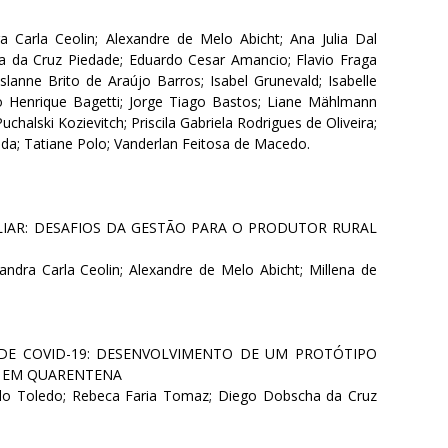
 Carla Ceolin; Alexandre de Melo Abicht; Ana Julia Dal
a da Cruz Piedade; Eduardo Cesar Amancio; Flavio Fraga
islanne Brito de Araújo Barros; Isabel Grunevald; Isabelle
o Henrique Bagetti; Jorge Tiago Bastos; Liane Mählmann
chalski Kozievitch; Priscila Gabriela Rodrigues de Oliveira;
da; Tatiane Polo; Vanderlan Feitosa de Macedo.
LIAR: DESAFIOS DA GESTÃO PARA O PRODUTOR RURAL
ssandra Carla Ceolin; Alexandre de Melo Abicht; Millena de
DE COVID-19: DESENVOLVIMENTO DE UM PROTÓTIPO
S EM QUARENTENA
bello Toledo; Rebeca Faria Tomaz; Diego Dobscha da Cruz