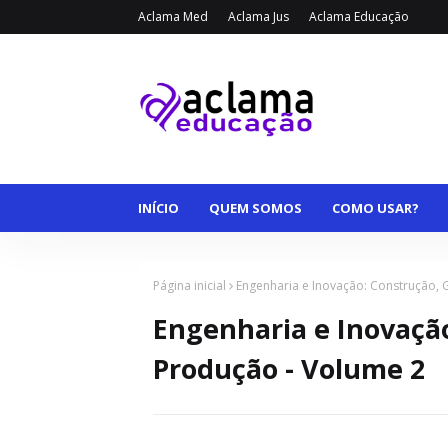
Aclama Med
Aclama Jus
Aclama Educação
INÍCIO
QUEM SOMOS
COMO USAR?
Página inicial
Engenharia e Inovação: Construção, 
Engenharia e Inovação
Produção - Volume 2