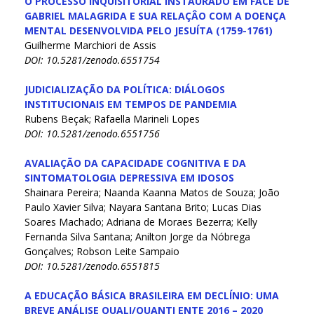
O PROCESSO INQUISITORIAL INSTAURADO EM FACE DE
GABRIEL MALAGRIDA E SUA RELAÇÂO COM A DOENÇA
MENTAL DESENVOLVIDA PELO JESUÍTA (1759-1761)
Guilherme Marchiori de Assis
DOI: 10.5281/zenodo.6551754
JUDICIALIZAÇÃO DA POLÍTICA: DIÁLOGOS
INSTITUCIONAIS EM TEMPOS DE PANDEMIA
Rubens Beçak; Rafaella Marineli Lopes
DOI: 10.5281/zenodo.6551756
AVALIAÇÃO DA CAPACIDADE COGNITIVA E DA
SINTOMATOLOGIA DEPRESSIVA EM IDOSOS
Shainara Pereira; Naanda Kaanna Matos de Souza; João
Paulo Xavier Silva; Nayara Santana Brito; Lucas Dias
Soares Machado; Adriana de Moraes Bezerra; Kelly
Fernanda Silva Santana; Anilton Jorge da Nóbrega
Gonçalves; Robson Leite Sampaio
DOI: 10.5281/zenodo.6551815
A EDUCAÇÃO BÁSICA BRASILEIRA EM DECLÍNIO: UMA
BREVE ANÁLISE QUALI/QUANTI ENTE 2016 – 2020