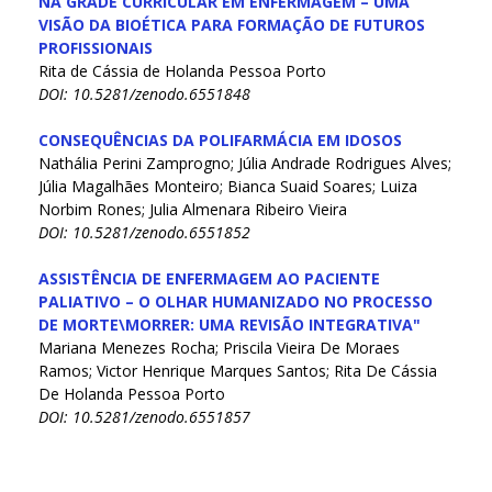
NA GRADE CURRICULAR EM ENFERMAGEM – UMA
VISÃO DA BIOÉTICA PARA FORMAÇÃO DE FUTUROS
PROFISSIONAIS
Rita de Cássia de Holanda Pessoa Porto
DOI: 10.5281/zenodo.6551848
CONSEQUÊNCIAS DA POLIFARMÁCIA EM IDOSOS
Nathália Perini Zamprogno; Júlia Andrade Rodrigues Alves;
Júlia Magalhães Monteiro; Bianca Suaid Soares; Luiza
Norbim Rones; Julia Almenara Ribeiro Vieira
DOI: 10.5281/zenodo.6551852
ASSISTÊNCIA DE ENFERMAGEM AO PACIENTE
PALIATIVO – O OLHAR HUMANIZADO NO PROCESSO
DE MORTE\MORRER: UMA REVISÃO INTEGRATIVA"
Mariana Menezes Rocha; Priscila Vieira De Moraes
Ramos; Victor Henrique Marques Santos; Rita De Cássia
De Holanda Pessoa Porto
DOI: 10.5281/zenodo.6551857