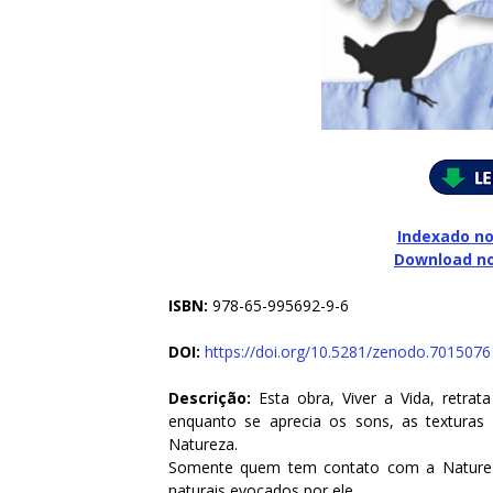
Indexado no
Download n
ISBN:
978-65-995692-9-6
DOI:
https://doi.org/10.5281/zenodo.7015076
Descrição:
Esta obra, Viver a Vida, retra
enquanto se aprecia os sons, as textura
Natureza.
Somente quem tem contato com a Natureza
naturais evocados por ele.