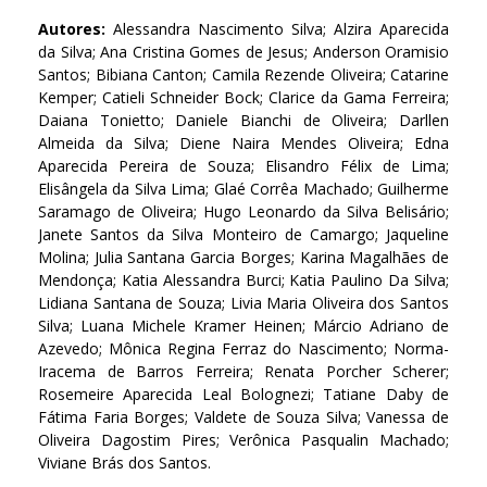
Autores:
Alessandra Nascimento Silva; Alzira Aparecida
da Silva; Ana Cristina Gomes de Jesus; Anderson Oramisio
Santos; Bibiana Canton; Camila Rezende Oliveira; Catarine
Kemper; Catieli Schneider Bock; Clarice da Gama Ferreira;
Daiana Tonietto; Daniele Bianchi de Oliveira; Darllen
Almeida da Silva; Diene Naira Mendes Oliveira; Edna
Aparecida Pereira de Souza; Elisandro Félix de Lima;
Elisângela da Silva Lima; Glaé Corrêa Machado; Guilherme
Saramago de Oliveira; Hugo Leonardo da Silva Belisário;
Janete Santos da Silva Monteiro de Camargo; Jaqueline
Molina; Julia Santana Garcia Borges; Karina Magalhães de
Mendonça; Katia Alessandra Burci; Katia Paulino Da Silva;
Lidiana Santana de Souza; Livia Maria Oliveira dos Santos
Silva; Luana Michele Kramer Heinen; Márcio Adriano de
Azevedo; Mônica Regina Ferraz do Nascimento; Norma-
Iracema de Barros Ferreira; Renata Porcher Scherer;
Rosemeire Aparecida Leal Bolognezi; Tatiane Daby de
Fátima Faria Borges; Valdete de Souza Silva; Vanessa de
Oliveira Dagostim Pires; Verônica Pasqualin Machado;
Viviane Brás dos Santos.