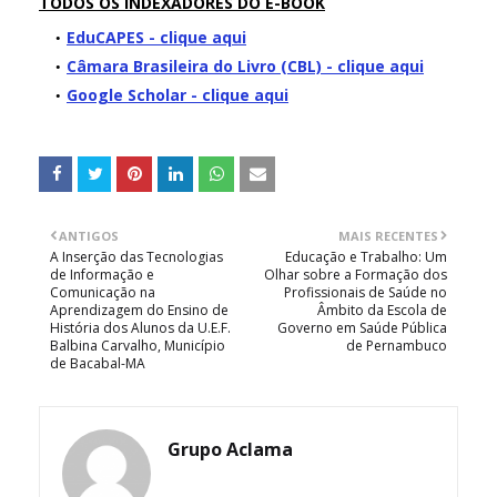
TODOS OS INDEXADORES DO E-BOOK
EduCAPES - clique aqui
Câmara Brasileira do Livro (CBL) - clique aqui
Google Scholar - clique aqui
ANTIGOS
MAIS RECENTES
A Inserção das Tecnologias
Educação e Trabalho: Um
de Informação e
Olhar sobre a Formação dos
Comunicação na
Profissionais de Saúde no
Aprendizagem do Ensino de
Âmbito da Escola de
História dos Alunos da U.E.F.
Governo em Saúde Pública
Balbina Carvalho, Município
de Pernambuco
de Bacabal-MA
Grupo Aclama