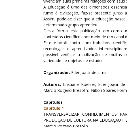
vivenciam suas primeiras relações com seus
A Educação é uma das dimensões essencia
rumo à civilização, faz-se presente junto
Assim, pode-se dizer que a educação nasce
determinado grupo aprendeu.
Desta forma, esta publicação tem como um d
conteúdos científicos por meio de um canal d
Este e-book conta com trabalhos científi
tecnologias e aprendizados interdisciplinar
possível verificar a utilização de muita
variedade de objetos de estudo.
Organizador:
Eder Joacir de Lima
Autores:
Cristiane Koehler; Eder Joacir d
Marcio Rogerio Bresolin; Nilton Soares Form
Capítulos
Capítulo 1
TRANSVERSALIZAR CONHECIMENTOS P
PRODUÇÃO DE CULTURA NA EDUCAÇÃO FÍ
Marcio Rogerio Bresolin