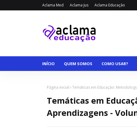
Aclama Med
Aclama Jus
Aclama Educação
INÍCIO
QUEM SOMOS
COMO USAR?
Página inicial
Temáticas em Educação: Metodologia
Temáticas em Educaçã
Aprendizagens - Volu