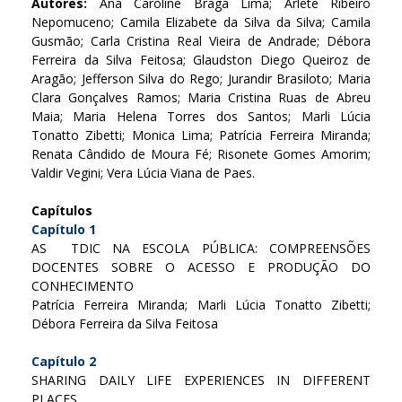
Autores:
Ana Caroline Braga Lima; Arlete Ribeiro
Nepomuceno; Camila Elizabete da Silva da Silva; Camila
Gusmão; Carla Cristina Real Vieira de Andrade; Débora
Ferreira da Silva Feitosa; Glaudston Diego Queiroz de
Aragão; Jefferson Silva do Rego; Jurandir Brasiloto; Maria
Clara Gonçalves Ramos; Maria Cristina Ruas de Abreu
Maia; Maria Helena Torres dos Santos; Marli Lúcia
Tonatto Zibetti; Monica Lima; Patrícia Ferreira Miranda;
Renata Cândido de Moura Fé; Risonete Gomes Amorim;
Valdir Vegini; Vera Lúcia Viana de Paes.
Capítulos
Capítulo 1
AS TDIC NA ESCOLA PÚBLICA: COMPREENSÕES
DOCENTES SOBRE O ACESSO E PRODUÇÃO DO
CONHECIMENTO
Patrícia Ferreira Miranda; Marli Lúcia Tonatto Zibetti;
Débora Ferreira da Silva Feitosa
Capítulo 2
SHARING DAILY LIFE EXPERIENCES IN DIFFERENT
PLACES