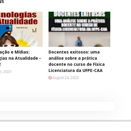
NS
ção e Mídias:
Docentes exitosos: uma
ias na Atualidade -
análise sobre a prática
2
docente no curso de Física
Licenciatura da UFPE-CAA
5, 2023
August 24, 2023
e