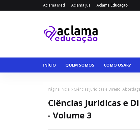
Aclama Med
Aclama Jus
Aclama Educação
INÍCIO
QUEM SOMOS
COMO USAR?
Página inicial
Ciências Jurídicas e Direito: Abordag
Ciências Jurídicas e D
- Volume 3