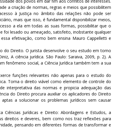
essidade dos povos em dar fim aos conflitos de interesses.
ade a criação de normas, regras e meios que possibilitem
 acesso à Justiça no âmbito das relações não pode ser
ciário, mais que isso, é fundamental disponibilizar meios,
cesso a ela em todas as suas formas, possibilitar que o
que foi lesado ou ameaçado, satisfeito, inobstante qualquer
 essa efetivação, como bem ensina Mauro Cappelletti e
to do Direito. O jurista desenvolve o seu estudo em torno
iz, A ciência jurídica. São Paulo: Saraiva, 2009, p. 2). A
o um fenômeno social, a Ciência Jurídica também tem a sua
 exerce funções relevantes não apenas para o estudo do
ica. Torna o direito viável como elemento de controle do
de interpretativa das normas e propicia adequação das
ia do Direito procura auxiliar os aplicadores do Direito
 aptas a solucionar os problemas jurídicos sem causar
 Ciências Jurídicas e Direito: Abordagens e Estudos, a
us direitos e deveres, bem como nos traz reflexões para
nidade, pensando em diferentes formas de transformar e