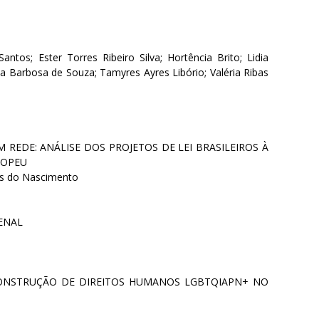
antos; Ester Torres Ribeiro Silva; Hortência Brito; Lidia
na Barbosa de Souza; Tamyres Ayres Libório; Valéria Ribas
 REDE: ANÁLISE DOS PROJETOS DE LEI BRASILEIROS À
ROPEU
ibas do Nascimento
PENAL
CONSTRUÇÃO DE DIREITOS HUMANOS LGBTQIAPN+ NO