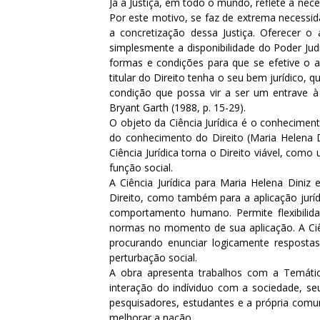
Já a Justiça, em todo o mundo, reflete a nec
Por este motivo, se faz de extrema necessid
a concretização dessa Justiça. Oferecer o
simplesmente a disponibilidade do Poder Judi
formas e condições para que se efetive o a
titular do Direito tenha o seu bem jurídico, 
condição que possa vir a ser um entrave à
Bryant Garth (1988, p. 15-29).
O objeto da Ciência Jurídica é o conhecimen
do conhecimento do Direito (Maria Helena Din
Ciência Jurídica torna o Direito viável, com
função social.
A Ciência Jurídica para Maria Helena Diniz
Direito, como também para a aplicação juríd
comportamento humano. Permite flexibilida
normas no momento de sua aplicação. A Ciênc
procurando enunciar logicamente respostas
perturbação social.
A obra apresenta trabalhos com a Temática
interação do indíviduo com a sociedade, se
pesquisadores, estudantes e a própria comu
melhorar a nação.