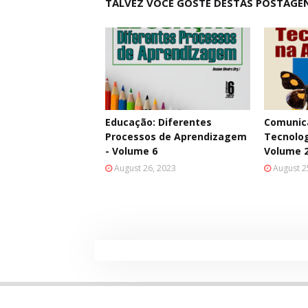
TALVEZ VOCÊ GOSTE DESTAS POSTAGE
Educação: Diferentes
Comunica
Processos de Aprendizagem
Tecnolog
- Volume 6
Volume 
August 26, 2023
August 2
Created By
Blogging
| Distributed By
Gooyaabi Them