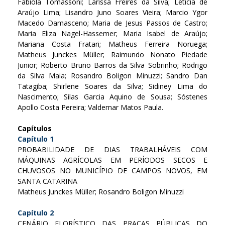
Fabíola Tomassoni; Larissa Freires da Silva; Leticia de
Araújo Lima; Lisandro Juno Soares Vieira; Marcio Ygor
Macedo Damasceno; Maria de Jesus Passos de Castro;
Maria Eliza Nagel-Hassemer; Maria Isabel de Araújo;
Mariana Costa Fratari; Matheus Ferreira Noruega;
Matheus Junckes Müller; Raimundo Nonato Piedade
Junior; Roberto Bruno Barros da Silva Sobrinho; Rodrigo
da Silva Maia; Rosandro Boligon Minuzzi; Sandro Dan
Tatagiba; Shirlene Soares da Silva; Sidiney Lima do
Nascimento; Silas Garcia Aquino de Sousa; Sóstenes
Apollo Costa Pereira; Valdemar Matos Paula.
Capítulos
Capítulo 1
PROBABILIDADE DE DIAS TRABALHÁVEIS COM
MÁQUINAS AGRÍCOLAS EM PERÍODOS SECOS E
CHUVOSOS NO MUNICÍPIO DE CAMPOS NOVOS, EM
SANTA CATARINA
Matheus Junckes Müller; Rosandro Boligon Minuzzi
Capítulo 2
CENÁRIO FLORÍSTICO DAS PRAÇAS PÚBLICAS DO