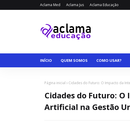
Aclama Med
Aclama Jus
Aclama Educação
INÍCIO
QUEM SOMOS
COMO USAR?
Página inicial
Cidades do Futuro: O Impacto da Inte
Cidades do Futuro: O 
Artificial na Gestão 