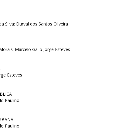
a Silva; Durval dos Santos Oliveira
Morais; Marcelo Gallo Jorge Esteves
A
rge Esteves
ÚBLICA
do Paulino
URBANA
do Paulino