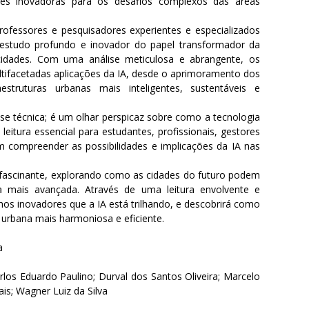
ões inovadoras para os desafios complexos das áreas
professores e pesquisadores experientes e especializados
 estudo profundo e inovador do papel transformador da
as cidades. Com uma análise meticulosa e abrangente, os
tifacetadas aplicações da IA, desde o aprimoramento dos
estruturas urbanas mais inteligentes, sustentáveis e
se técnica; é um olhar perspicaz sobre como a tecnologia
tura essencial para estudantes, profissionais, gestores
m compreender as possibilidades e implicações da IA nas
fascinante, explorando como as cidades do futuro podem
 mais avançada. Através de uma leitura envolvente e
hos inovadores que a IA está trilhando, e descobrirá como
 urbana mais harmoniosa e eficiente.
a
los Eduardo Paulino; Durval dos Santos Oliveira; Marcelo
is; Wagner Luiz da Silva