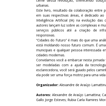
cerne dessa revolução, oferecendo soluç
urbanas.
Este livro, resultado da colaboração entre 
em suas respectivas áreas, é dedicado ao
Inteligência Artificial (IA) na evolução d
autores lançam luz sobre as complexas e mul
serviços públicos até a criação de infra
responsivas.
“Cidades do Futuro” é mais do que uma análi
está moldando nosso futuro comum. É uma lei
municipais e qualquer pessoa interessada e
cidades modernas.
Convidamos você a embarcar nesta jornada 
ser modeladas com a ajuda da tecnologia
esclarecedora, você será guiado pelos camin
ela pode ser uma força motriz para uma vida
Organizador:
Alexandre de Araújo Lamattin
Autores:
Alexandre de Araújo Lamattina; Car
Gallo Jorge Esteves; Rubia Carla Ramires Mora