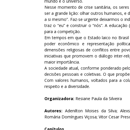
mundo e o universo.
Nesse momento de crise sanitária, os sere
ser a grande lição: olhar outros humanos, e
a si mesmo”. Faz-se urgente deixarmos o indi
traz o “eu” e construir o “nós”. A educação
para a competição.
Em tempos em que o Estado laico no Brasil é
poder econômico e representação políti
dimensões religiosas de conflitos entre povos
iniciativas que promovem o diálogo inter-re
maior importância.
A sociedade atual, conforme ponderado pelos
decisões pessoais e coletivas. O que propõ
Com valores humanos, voltados para a col
respeito e a diversidade.
Organizadora:
Resiane Paula da Silveira
Autores:
Adenilton Moises da Silva; Alexs
Romária Domíngues Viçosa; Vitor Cesar Preso
Capítulos