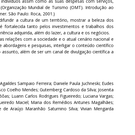
s indivíduos assim como às suas despesas com serviços,
(Organização Mundial de Turismo (OMT). Introdução ao
ner. São Paulo: Roca, 2001.)
undir a cultura de um território, mostrar a beleza dos
fortalecida tanto pelos investimentos e trabalhos dos
iência adquirida, além do lazer, a cultura e os negócios.
s relações com a sociedade e o atual cenário nacional e
e abordagens e pesquisas, interligar o conteúdo científico
 assunto, além de ser um canal de divulgação científica a
Agaildes Sampaio Ferreira; Daniele Paula Juchneski; Eudes
cisco Coelho Mendes; Gutemberg Cardoso da Silva; Josenita
s Bôas; Luann Carlos Rodrigues Figueiredo; Luciana Vargas;
gueiredo Maciel; Maria dos Remédios Antunes Magalhães;
se de Araújo Maranhão Saturnino Silva; Vivian Mengarda