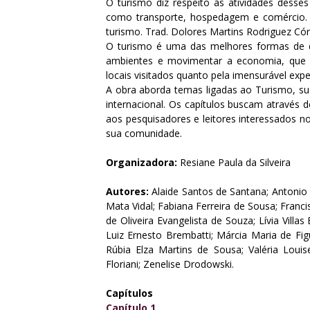
O turismo diz respeito às atividades desse
como transporte, hospedagem e comércio. 
turismo. Trad. Dolores Martins Rodriguez Cór
O turismo é uma das melhores formas de dif
ambientes e movimentar a economia, que é 
locais visitados quanto pela imensurável exper
A obra aborda temas ligadas ao Turismo, sua
internacional. Os capítulos buscam através d
aos pesquisadores e leitores interessados no
sua comunidade.
Organizadora:
Resiane Paula da Silveira
Autores:
Alaide Santos de Santana; Antonio 
Mata Vidal; Fabiana Ferreira de Sousa; Fran
de Oliveira Evangelista de Souza; Lívia Villa
Luiz Ernesto Brembatti; Márcia Maria de Fi
Rúbia Elza Martins de Sousa; Valéria Loui
Floriani; Zenelise Drodowski.
Capítulos
Capítulo 1