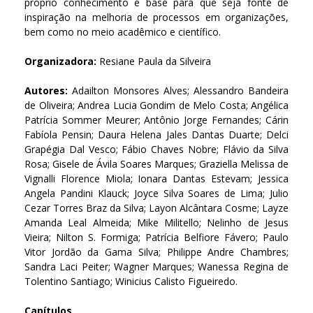
próprio conhecimento e base para que seja fonte de
inspiração na melhoria de processos em organizações,
bem como no meio acadêmico e científico.
Organizadora:
Resiane Paula da Silveira
Autores:
Adailton Monsores Alves; Alessandro Bandeira
de Oliveira; Andrea Lucia Gondim de Melo Costa; Angélica
Patrícia Sommer Meurer; Antônio Jorge Fernandes; Cárin
Fabíola Pensin; Daura Helena Jales Dantas Duarte; Delci
Grapégia Dal Vesco; Fábio Chaves Nobre; Flávio da Silva
Rosa; Gisele de Ávila Soares Marques; Graziella Melissa de
Vignalli Florence Miola; Ionara Dantas Estevam; Jessica
Angela Pandini Klauck; Joyce Silva Soares de Lima; Julio
Cezar Torres Braz da Silva; Layon Alcântara Cosme; Layze
Amanda Leal Almeida; Mike Militello; Nelinho de Jesus
Vieira; Nilton S. Formiga; Patrícia Belfiore Fávero; Paulo
Vitor Jordão da Gama Silva; Philippe Andre Chambres;
Sandra Laci Peiter; Wagner Marques; Wanessa Regina de
Tolentino Santiago; Winicius Calisto Figueiredo.
Capítulos